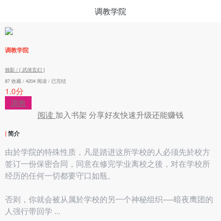
调教学院
调教学院
烛影 /
[ 武侠玄幻 ]
87 收藏 / 4204 阅读 / 已完结
1.0分
调教
阅读
加入书架
分享好友快速升级还能赚钱
|
简介
由於学院的特殊性质，凡是踏进这所学校的人必须先於校方
签订一份保密合同，同意在修完学业离校之後，对在学校所
经历的任何一切都要守口如瓶。
否则，你就会被从属於学校的另一个神秘组织──暗夜鹰团的
人强行带回学 ...