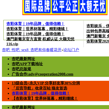
杏彩体育｜19年品牌，值得信赖！
杏彩娱乐，
杏彩体育｜世界杯落幕，精彩继续！
出钟包养高端
杏彩体育｜19年品牌，值得信赖！
澳門新葡京 免费
澳門新葡京官方直营 权威认证 大额无忧
杏彩体育20
116.vip
杏吧_性吧_sex8_杏吧有你春暖花开
»
论坛门户
杏吧最新网址
杏吧APP下载地址
杏吧总版规
广告合作:
adv@cooperation2008.com
13级会员=永久VIP 分享好友享30%分润
「后宫导航」收录百站 狼友首选
杏彩体育｜19年品牌，值得信赖！
【杏彩体育】世界杯落幕，精彩继续！
杏吧最新网址