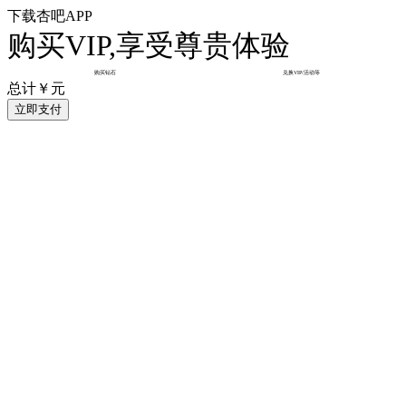
下载杏吧APP
购买VIP,享受尊贵体验
购买钻石
兑换VIP/活动等
总计￥
元
立即支付