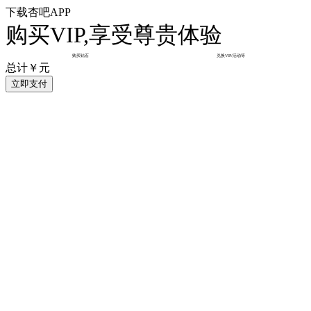
下载杏吧APP
购买VIP,享受尊贵体验
购买钻石
兑换VIP/活动等
总计￥
元
立即支付