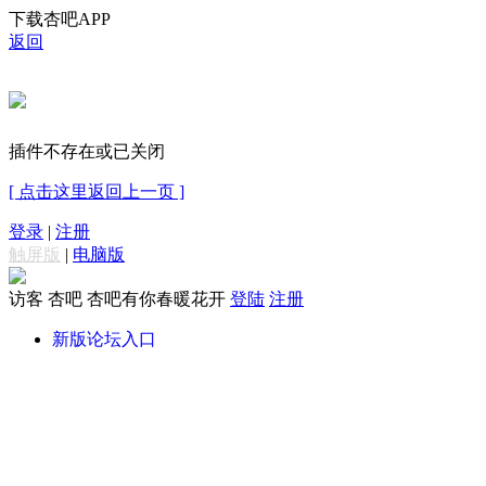
下载杏吧APP
返回
插件不存在或已关闭
[ 点击这里返回上一页 ]
登录
|
注册
触屏版
|
电脑版
访客
杏吧 杏吧有你春暖花开
登陆
注册
新版论坛入口