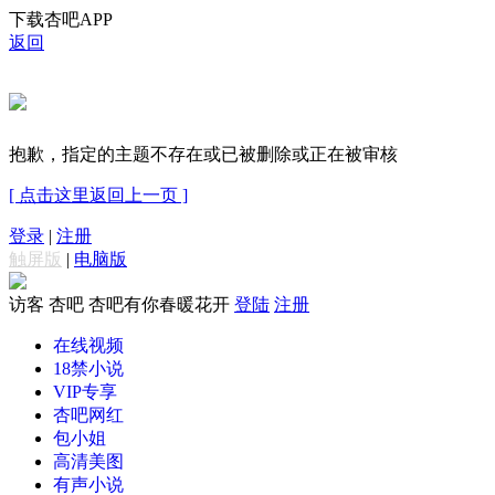
下载杏吧APP
返回
抱歉，指定的主题不存在或已被删除或正在被审核
[ 点击这里返回上一页 ]
登录
|
注册
触屏版
|
电脑版
访客
杏吧 杏吧有你春暖花开
登陆
注册
在线视频
18禁小说
VIP专享
杏吧网红
包小姐
高清美图
有声小说