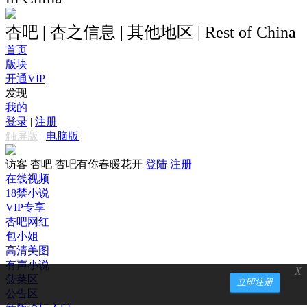
杏吧 | 杏之信息 | 其他地区 | Rest of China
首页
版块
开通VIP
发现
我的
登录
|
注册
触屏版
|
电脑版
访客
杏吧 杏吧有你春暖花开
登陆
注册
在线视频
18禁小说
VIP专享
杏吧网红
包小姐
高清美图
有声小说
X
菠菜区
立即注册
公告区