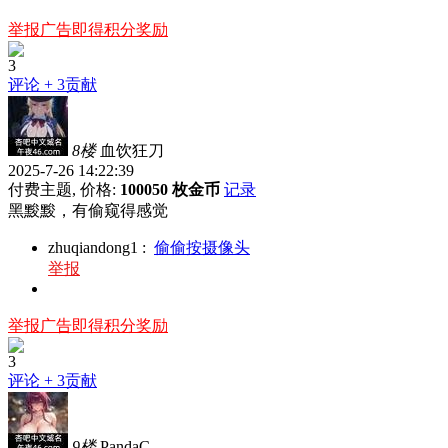
举报广告即得积分奖励
3
评论
+ 3贡献
8楼
血饮狂刀
2025-7-26 14:22:39
付费主题, 价格:
100050 枚金币
记录
黑黢黢，有偷窥得感觉
zhuqiandong1
:
偷偷按摄像头
举报
举报广告即得积分奖励
3
评论
+ 3贡献
9楼
PandaC