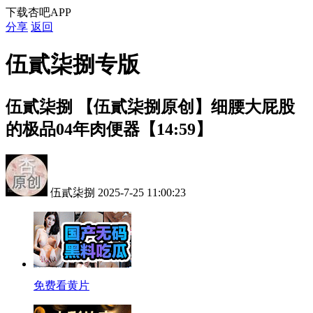
下载杏吧APP
分享
返回
伍貳柒捌专版
伍貳柒捌
【伍貳柒捌原创】细腰大屁股
的极品04年肉便器【14:59】
伍貳柒捌
2025-7-25 11:00:23
免费看黄片