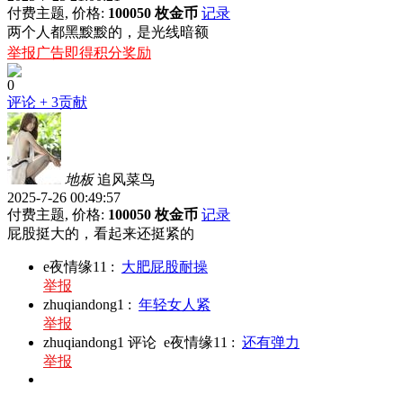
付费主题, 价格:
100050 枚金币
记录
两个人都黑黢黢的，是光线暗额
举报广告即得积分奖励
0
评论
+ 3贡献
地板
追风菜鸟
2025-7-26 00:49:57
付费主题, 价格:
100050 枚金币
记录
屁股挺大的，看起来还挺紧的
e夜情缘11
:
大肥屁股耐操
举报
zhuqiandong1
:
年轻女人紧
举报
zhuqiandong1
评论
e夜情缘11
:
还有弹力
举报