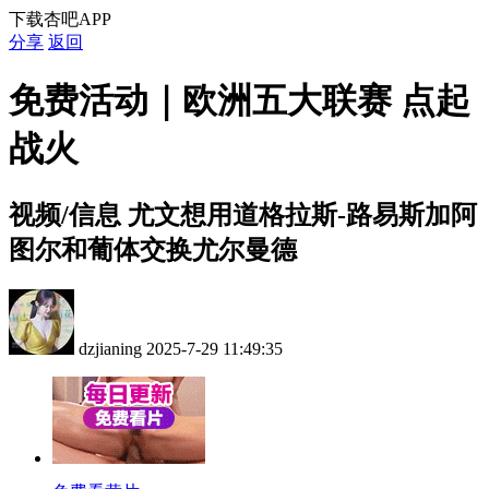
下载杏吧APP
分享
返回
免费活动｜欧洲五大联赛 点起
战火
视频/信息
尤文想用道格拉斯-路易斯加阿
图尔和葡体交换尤尔曼德
dzjianing
2025-7-29 11:49:35