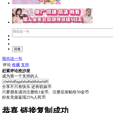
我也说一句
评论
收藏
支持
赶紧评论抢沙发
成为第一个支持的人
分享不只有快乐 还有软妹币
只要朋友成功注册给1金币、注册后发帖给50金币
好友充值返现25%人民币
恭喜 链接复制成功