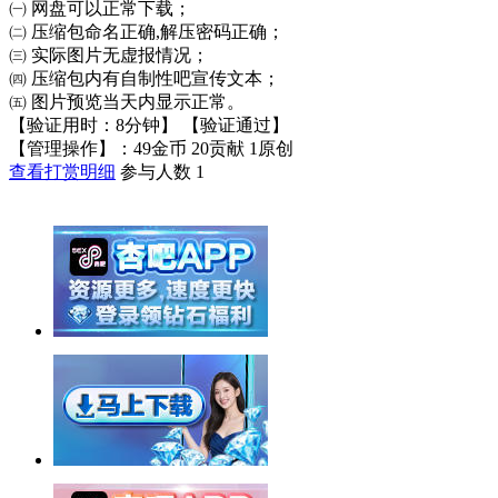
㈠ 网盘可以正常下载；
㈡ 压缩包命名正确,解压密码正确；
㈢ 实际图片无虚报情况；
㈣ 压缩包内有自制性吧宣传文本；
㈤ 图片预览当天内显示正常。
【验证用时：8分钟】 【验证通过】
【管理操作】：49金币 20贡献 1原创
查看打赏明细
参与人数
1
举报广告即得积分奖励